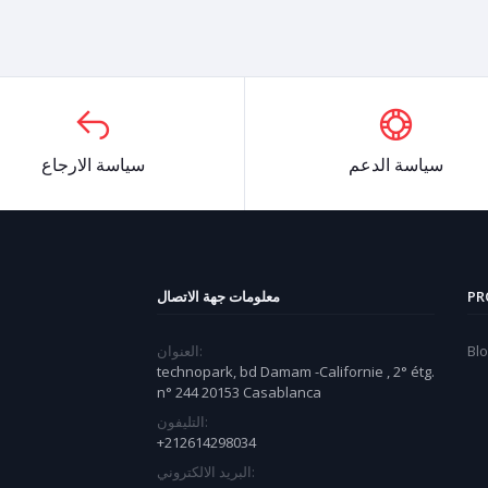
سياسة الدعم
سياسة الارجاع
PR
معلومات جهة الاتصال
Bl
العنوان:
technopark, bd Damam -Californie , 2° étg.
n° 244 20153 Casablanca
التليفون:
+212614298034
البريد الالكتروني: