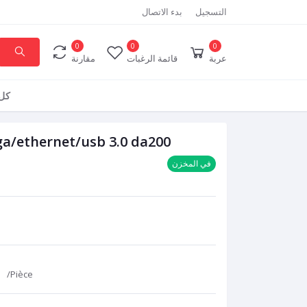
التسجيل
بدء الاتصال
0
0
0
عربة
قائمة الرغبات
مقارنة
كل 
ga/ethernet/usb 3.0 da200
في المخزن
D
/Pièce