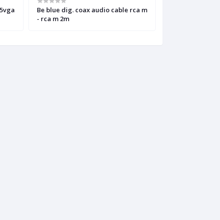
Be blue dig. coax audio cable rca m
Be blue stereo a
- rca m 2m
- 2x rca m 5m