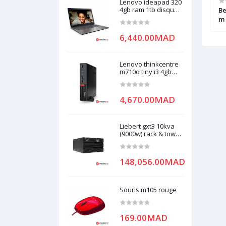
Lenovo ideapad 320
4gb ram 1tb disque
ebook adapter
Firewire cable ieee1394a 6pin m -
Be
dur
w
4pin m 2,0m
m 
6,440.00MAD
Lenovo thinkcentre
m710q tiny i3 4gb
ram 500gb 7200rpm
disque dur
4,670.00MAD
Liebert gxt3 10kva
(9000w) rack & tower
ups lna. a quantity
of (2) battery
modules (p/n gxt3-
148,056.00MAD
288rtbkit) must be
ordered separately
for each ups
Souris m105 rouge
169.00MAD