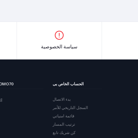
سياسة الخصوصية
الحساب الخاص بى
OMO70
بدء الاتصال
og
السجل التاريخي للأمر
قائمة امنياتي
ترتيب المسار
كن شريك تابع