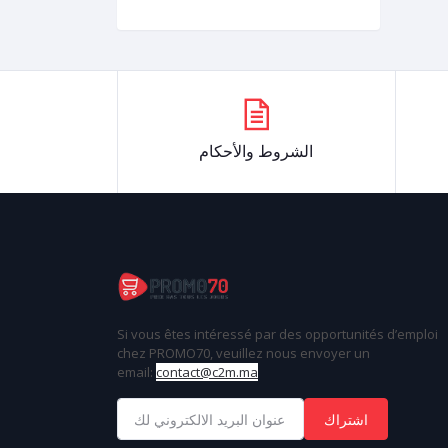
الشروط والأحكام
Si vous êtes intéressé par des opportunités d’emploi
chez
PROMO70
, veuillez nous envoyer un
email:
contact@c2m.ma
اشتراك