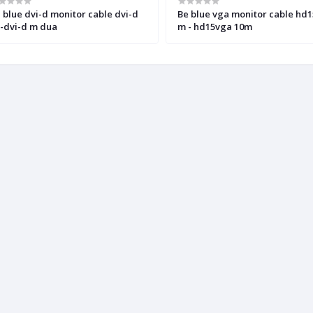
 blue dvi-d monitor cable dvi-d
Be blue vga monitor cable hd15vga
-dvi-d m dua
m - hd15vga 10m