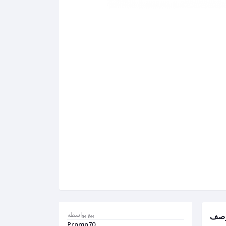
بيع بواسطة
وصف
Promo70