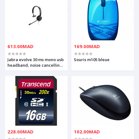
cushion, microsoft optimized
613.00MAD
169.00MAD
Jabra evolve 30 ms mono usb
Souris m105 bleue
headband, noise cancelling,
usb connector, with mute-
button and volume control
on the cord, with leather ear
cushion, microsoft optimized
228.00MAD
102.00MAD