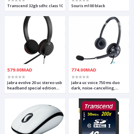
Transcend 32gb sdhc class 10
Souris m100 black
579.00MAD
774.00MAD
Jabra evolve 20 uc stereo usb
Jabra uc voice 750 ms duo
headband special edition
dark, noise-cancelling,
noise cancelling replace the
wideband, microphone
5599-823-109
boom: flexible, intuitive call-
control buttons, plug-and-
play and travel case,
microsoft optimized