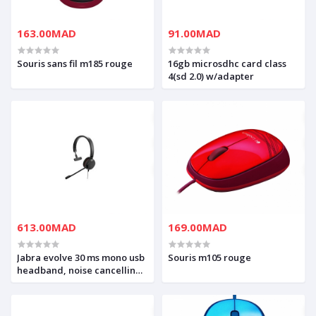
163.00MAD
91.00MAD
Souris sans fil m185 rouge
16gb microsdhc card class
4(sd 2.0) w/adapter
613.00MAD
169.00MAD
Jabra evolve 30 ms mono usb
Souris m105 rouge
headband, noise cancelling,
usb connector, with mute-
button and volume control
on the cord, with leather ear